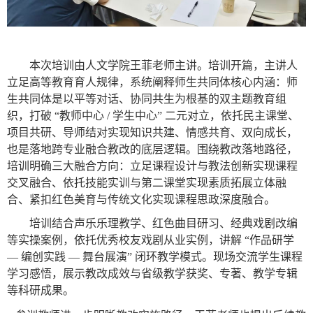
本次培训由
人文
学院王菲老师主讲。培训开篇，主讲人
立足高等教育育人规律，系统阐释
师生共同体
核心内涵：师
生共同体是以平等对话、协同共生为根基的双主题教育组
织，打破
“教师中心 / 学生中心” 二元对立，依托民主课堂、
项目共研、导师结对实现知识共建、情感共育、双向成长，
也是落地跨专业融合教改的底层逻辑。围绕教改落地路径，
培训明确三大融合方向：立足课程设计与教法创新实现
课程
交叉融合
、依托技能实训与第二课堂实现
素质拓展立体融
合
、紧扣红色美育与传统文化实现
课程思政深度融合
。
培训结合声乐乐理教学、红色曲目研习、经典戏剧改编
等实操案例，依托优秀校友戏剧从业实例，讲解
“作品研学
— 编创实践 — 舞台展演” 闭环教学模式。现场交流学生课程
学习感悟，展示教改成效与省级教学获奖、专著、教学专辑
等科研成果。